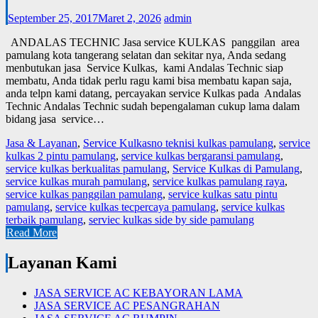
September 25, 2017
Maret 2, 2026
admin
ANDALAS TECHNIC Jasa service KULKAS panggilan area
pamulang kota tangerang selatan dan sekitar nya, Anda sedang
menbutukan jasa Service Kulkas, kami Andalas Technic siap
membatu, Anda tidak perlu ragu kami bisa membatu kapan saja,
anda telpn kami datang, percayakan service Kulkas pada Andalas
Technic Andalas Technic sudah bepengalaman cukup lama dalam
bidang jasa service…
Jasa & Layanan
,
Service Kulkas
no teknisi kulkas pamulang
,
service
kulkas 2 pintu pamulang
,
service kulkas bergaransi pamulang
,
service kulkas berkualitas pamulang
,
Service Kulkas di Pamulang
,
service kulkas murah pamulang
,
service kulkas pamulang raya
,
service kulkas panggilan pamulang
,
service kulkas satu pintu
pamulang
,
service kulkas tecpercaya pamulang
,
service kulkas
terbaik pamulang
,
serviec kulkas side by side pamulang
Read More
Layanan Kami
JASA SERVICE AC KEBAYORAN LAMA
JASA SERVICE AC PESANGRAHAN