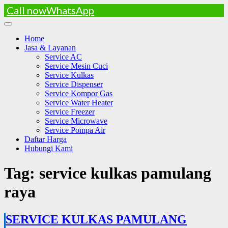
Call now
WhatsApp
Skip
to
Home
content
Jasa & Layanan
Service AC
Service Mesin Cuci
Service Kulkas
Service Dispenser
Service Kompor Gas
Service Water Heater
Service Freezer
Service Microwave
Service Pompa Air
Daftar Harga
Hubungi Kami
Tag:
service kulkas pamulang
raya
SERVICE KULKAS PAMULANG