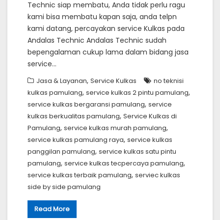
Technic siap membatu, Anda tidak perlu ragu
kami bisa membatu kapan saja, anda telpn
kami datang, percayakan service Kulkas pada
Andalas Technic Andalas Technic sudah
bepengalaman cukup lama dalam bidang jasa
service…
,
Jasa & Layanan
Service Kulkas
no teknisi
,
,
kulkas pamulang
service kulkas 2 pintu pamulang
,
service kulkas bergaransi pamulang
service
,
kulkas berkualitas pamulang
Service Kulkas di
,
,
Pamulang
service kulkas murah pamulang
,
service kulkas pamulang raya
service kulkas
,
panggilan pamulang
service kulkas satu pintu
,
,
pamulang
service kulkas tecpercaya pamulang
,
service kulkas terbaik pamulang
serviec kulkas
side by side pamulang
Read More