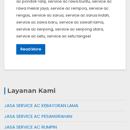
,
,
ac pondok ranji
service ac rawa buntu
service ac
,
,
rawa mekar jaya
service ac rempoa
service ac
,
,
,
rengas
service ac sarua
service ac sarua indah
,
,
service ac sawa baru
service ac sawah lama
,
,
service ac serpong
service ac serpong utara
,
service ac setu
service ac setu tangsel
Read More
Layanan Kami
JASA SERVICE AC KEBAYORAN LAMA
JASA SERVICE AC PESANGRAHAN
JASA SERVICE AC RUMPIN