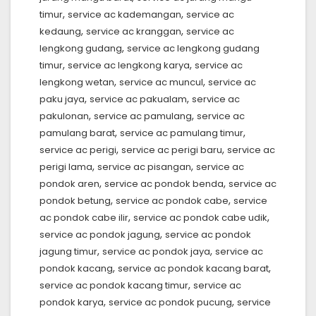
,
,
timur
service ac kademangan
service ac
,
,
kedaung
service ac kranggan
service ac
,
lengkong gudang
service ac lengkong gudang
,
,
timur
service ac lengkong karya
service ac
,
,
lengkong wetan
service ac muncul
service ac
,
,
paku jaya
service ac pakualam
service ac
,
,
pakulonan
service ac pamulang
service ac
,
,
pamulang barat
service ac pamulang timur
,
,
service ac perigi
service ac perigi baru
service ac
,
,
perigi lama
service ac pisangan
service ac
,
,
pondok aren
service ac pondok benda
service ac
,
,
pondok betung
service ac pondok cabe
service
,
,
ac pondok cabe ilir
service ac pondok cabe udik
,
service ac pondok jagung
service ac pondok
,
,
jagung timur
service ac pondok jaya
service ac
,
,
pondok kacang
service ac pondok kacang barat
,
service ac pondok kacang timur
service ac
,
,
pondok karya
service ac pondok pucung
service