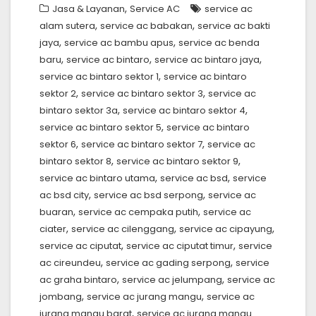
,
Jasa & Layanan
Service AC
service ac
,
,
alam sutera
service ac babakan
service ac bakti
,
,
jaya
service ac bambu apus
service ac benda
,
,
,
baru
service ac bintaro
service ac bintaro jaya
,
service ac bintaro sektor 1
service ac bintaro
,
,
sektor 2
service ac bintaro sektor 3
service ac
,
,
bintaro sektor 3a
service ac bintaro sektor 4
,
service ac bintaro sektor 5
service ac bintaro
,
,
sektor 6
service ac bintaro sektor 7
service ac
,
,
bintaro sektor 8
service ac bintaro sektor 9
,
,
service ac bintaro utama
service ac bsd
service
,
,
ac bsd city
service ac bsd serpong
service ac
,
,
buaran
service ac cempaka putih
service ac
,
,
,
ciater
service ac cilenggang
service ac cipayung
,
,
service ac ciputat
service ac ciputat timur
service
,
,
ac cireundeu
service ac gading serpong
service
,
,
ac graha bintaro
service ac jelumpang
service ac
,
,
jombang
service ac jurang mangu
service ac
,
jurang mangu barat
service ac jurang mangu