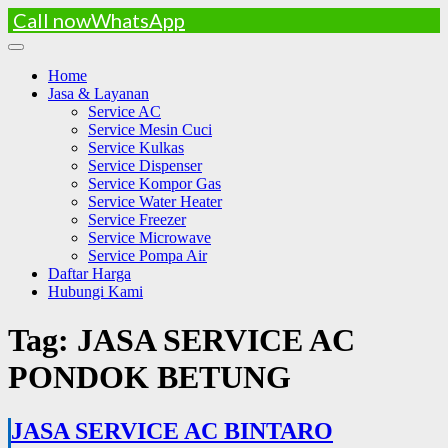
Call now
WhatsApp
Skip
to
Home
content
Jasa & Layanan
Service AC
Service Mesin Cuci
Service Kulkas
Service Dispenser
Service Kompor Gas
Service Water Heater
Service Freezer
Service Microwave
Service Pompa Air
Daftar Harga
Hubungi Kami
Tag:
JASA SERVICE AC
PONDOK BETUNG
JASA SERVICE AC BINTARO