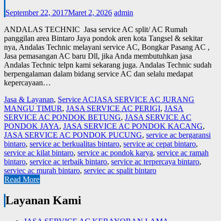
September 22, 2017
Maret 2, 2026
admin
ANDALAS TECHNIC Jasa service AC split/ AC Rumah
panggilan area Bintaro Jaya pondok aren kota Tangsel & sekitar
nya, Andalas Technic melayani service AC, Bongkar Pasang AC ,
Jasa pemasangan AC baru Dll, jika Anda membutuhkan jasa
Andalas Technic telpn kami sekarang juga. Andalas Technic sudah
berpengalaman dalam bidang service AC dan selalu medapat
kepercayaan…
Jasa & Layanan
,
Service AC
JASA SERVICE AC JURANG
MANGU TIMUR
,
JASA SERVICE AC PERIGI
,
JASA
SERVICE AC PONDOK BETUNG
,
JASA SERVICE AC
PONDOK JAYA
,
JASA SERVICE AC PONDOK KACANG
,
JASA SERVICE AC PONDOK PUCUNG
,
service ac bergaransi
bintaro
,
service ac berkualitas bintaro
,
service ac cepat bintaro
,
service ac kilat bintaro
,
service ac pondok karya
,
service ac ramah
bintaro
,
service ac terbaik bintaro
,
service ac terpercaya bintaro
,
serviec ac murah bintaro
,
serviec ac spalit bintaro
Read More
Layanan Kami