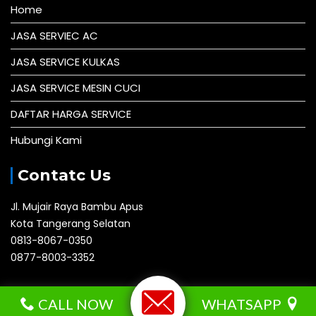
Home
JASA SERVIEC AC
JASA SERVICE KULKAS
JASA SERVICE MESIN CUCI
DAFTAR HARGA SERVICE
Hubungi Kami
Contatc Us
Jl. Mujair Raya Bambu Apus
Kota Tangerang Selatan
0813-8067-0350
0877-8003-3352
Andalastechnic.com © All right reserved 2016
CALL NOW
WHATSAPP