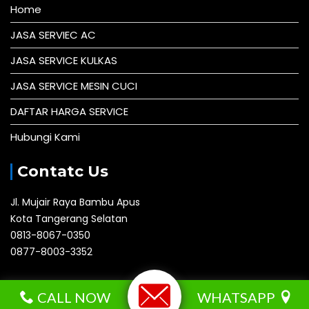
Home
JASA SERVIEC AC
JASA SERVICE KULKAS
JASA SERVICE MESIN CUCI
DAFTAR HARGA SERVICE
Hubungi Kami
Contatc Us
Jl. Mujair Raya Bambu Apus
Kota Tangerang Selatan
0813-8067-0350
0877-8003-3352
Andalastechnic.com © All right reserved 2016
CALL NOW
WHATSAPP