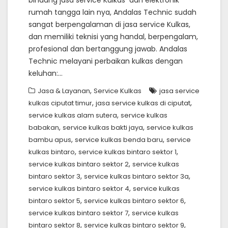
bindang jasa service Kulkas dan elektronik
rumah tangga lain nya, Andalas Technic sudah
sangat berpengalaman di jasa service Kulkas,
dan memiliki teknisi yang handal, berpengalam,
profesional dan bertanggung jawab. Andalas
Technic melayani perbaikan kulkas dengan
keluhan:…
,
Jasa & Layanan
Service Kulkas
jasa service
,
,
kulkas ciputat timur
jasa service kulkas di ciputat
,
service kulkas alam sutera
service kulkas
,
,
babakan
service kulkas bakti jaya
service kulkas
,
,
bambu apus
service kulkas benda baru
service
,
,
kulkas bintaro
service kulkas bintaro sektor 1
,
service kulkas bintaro sektor 2
service kulkas
,
,
bintaro sektor 3
service kulkas bintaro sektor 3a
,
service kulkas bintaro sektor 4
service kulkas
,
,
bintaro sektor 5
service kulkas bintaro sektor 6
,
service kulkas bintaro sektor 7
service kulkas
,
,
bintaro sektor 8
service kulkas bintaro sektor 9