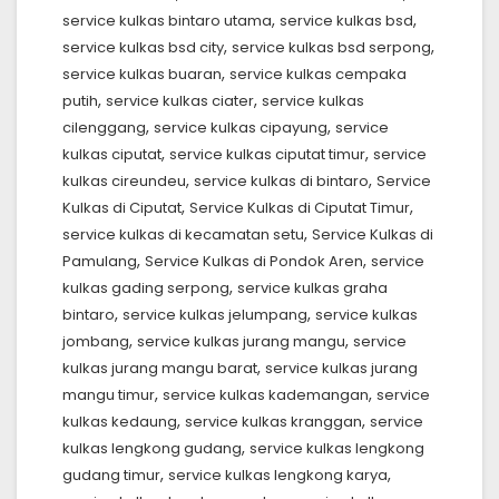
,
,
service kulkas bintaro utama
service kulkas bsd
,
,
service kulkas bsd city
service kulkas bsd serpong
,
service kulkas buaran
service kulkas cempaka
,
,
putih
service kulkas ciater
service kulkas
,
,
cilenggang
service kulkas cipayung
service
,
,
kulkas ciputat
service kulkas ciputat timur
service
,
,
kulkas cireundeu
service kulkas di bintaro
Service
,
,
Kulkas di Ciputat
Service Kulkas di Ciputat Timur
,
service kulkas di kecamatan setu
Service Kulkas di
,
,
Pamulang
Service Kulkas di Pondok Aren
service
,
kulkas gading serpong
service kulkas graha
,
,
bintaro
service kulkas jelumpang
service kulkas
,
,
jombang
service kulkas jurang mangu
service
,
kulkas jurang mangu barat
service kulkas jurang
,
,
mangu timur
service kulkas kademangan
service
,
,
kulkas kedaung
service kulkas kranggan
service
,
kulkas lengkong gudang
service kulkas lengkong
,
,
gudang timur
service kulkas lengkong karya