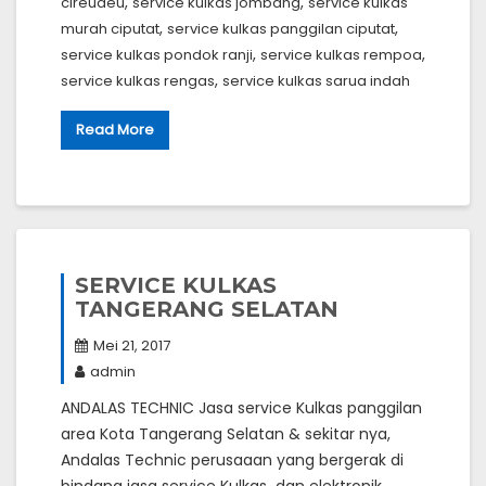
,
,
cireudeu
service kulkas jombang
service kulkas
,
,
murah ciputat
service kulkas panggilan ciputat
,
,
service kulkas pondok ranji
service kulkas rempoa
,
service kulkas rengas
service kulkas sarua indah
Read More
SERVICE KULKAS
TANGERANG SELATAN
Mei 21, 2017
admin
ANDALAS TECHNIC Jasa service Kulkas panggilan
area Kota Tangerang Selatan & sekitar nya,
Andalas Technic perusaaan yang bergerak di