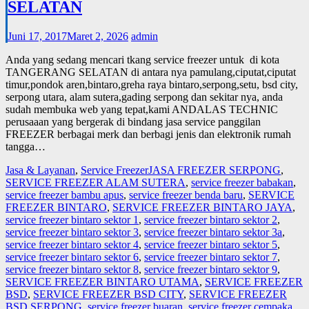
SELATAN
Juni 17, 2017
Maret 2, 2026
admin
Anda yang sedang mencari tkang service freezer untuk di kota
TANGERANG SELATAN di antara nya pamulang,ciputat,ciputat
timur,pondok aren,bintaro,greha raya bintaro,serpong,setu, bsd city,
serpong utara, alam sutera,gading serpong dan sekitar nya, anda
sudah membuka web yang tepat,kami ANDALAS TECHNIC
perusaaan yang bergerak di bindang jasa service panggilan
FREEZER berbagai merk dan berbagi jenis dan elektronik rumah
tangga…
Jasa & Layanan
,
Service Freezer
JASA FREEZER SERPONG
,
SERVICE FREEZER ALAM SUTERA
,
service freezer babakan
,
service freezer bambu apus
,
service freezer benda baru
,
SERVICE
FREEZER BINTARO
,
SERVICE FREEZER BINTARO JAYA
,
service freezer bintaro sektor 1
,
service freezer bintaro sektor 2
,
service freezer bintaro sektor 3
,
service freezer bintaro sektor 3a
,
service freezer bintaro sektor 4
,
service freezer bintaro sektor 5
,
service freezer bintaro sektor 6
,
service freezer bintaro sektor 7
,
service freezer bintaro sektor 8
,
service freezer bintaro sektor 9
,
SERVICE FREEZER BINTARO UTAMA
,
SERVICE FREEZER
BSD
,
SERVICE FREEZER BSD CITY
,
SERVICE FREEZER
BSD SERPONG
,
service freezer buaran
,
service freezer cempaka