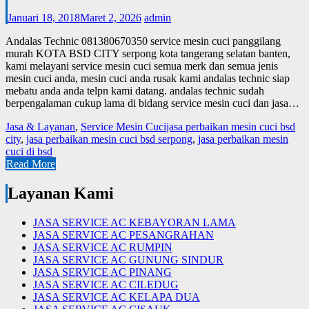
Januari 18, 2018
Maret 2, 2026
admin
Andalas Technic 081380670350 service mesin cuci panggilang
murah KOTA BSD CITY serpong kota tangerang selatan banten,
kami melayani service mesin cuci semua merk dan semua jenis
mesin cuci anda, mesin cuci anda rusak kami andalas technic siap
mebatu anda anda telpn kami datang. andalas technic sudah
berpengalaman cukup lama di bidang service mesin cuci dan jasa…
Jasa & Layanan
,
Service Mesin Cuci
jasa perbaikan mesin cuci bsd
city
,
jasa perbaikan mesin cuci bsd serpong
,
jasa perbaikan mesin
cuci di bsd
Read More
Layanan Kami
JASA SERVICE AC KEBAYORAN LAMA
JASA SERVICE AC PESANGRAHAN
JASA SERVICE AC RUMPIN
JASA SERVICE AC GUNUNG SINDUR
JASA SERVICE AC PINANG
JASA SERVICE AC CILEDUG
JASA SERVICE AC KELAPA DUA