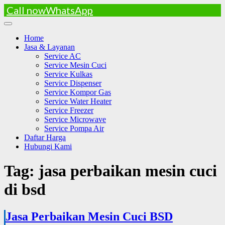
Call now
WhatsApp
Skip
to
Home
content
Jasa & Layanan
Service AC
Service Mesin Cuci
Service Kulkas
Service Dispenser
Service Kompor Gas
Service Water Heater
Service Freezer
Service Microwave
Service Pompa Air
Daftar Harga
Hubungi Kami
Tag:
jasa perbaikan mesin cuci
di bsd
Jasa Perbaikan Mesin Cuci BSD