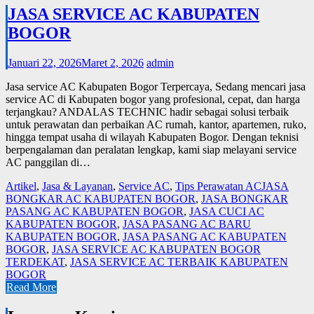
JASA SERVICE AC KABUPATEN
BOGOR
Januari 22, 2026
Maret 2, 2026
admin
Jasa service AC Kabupaten Bogor Terpercaya, Sedang mencari jasa
service AC di Kabupaten bogor yang profesional, cepat, dan harga
terjangkau? ANDALAS TECHNIC hadir sebagai solusi terbaik
untuk perawatan dan perbaikan AC rumah, kantor, apartemen, ruko,
hingga tempat usaha di wilayah Kabupaten Bogor. Dengan teknisi
berpengalaman dan peralatan lengkap, kami siap melayani service
AC panggilan di…
Artikel
,
Jasa & Layanan
,
Service AC
,
Tips Perawatan AC
JASA
BONGKAR AC KABUPATEN BOGOR
,
JASA BONGKAR
PASANG AC KABUPATEN BOGOR
,
JASA CUCI AC
KABUPATEN BOGOR
,
JASA PASANG AC BARU
KABUPATEN BOGOR
,
JASA PASANG AC KABUPATEN
BOGOR
,
JASA SERVICE AC KABUPATEN BOGOR
TERDEKAT
,
JASA SERVICE AC TERBAIK KABUPATEN
BOGOR
Read More