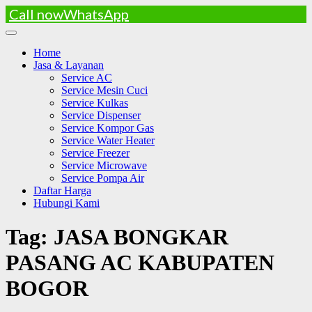
Call now
WhatsApp
Skip
to
Home
content
Jasa & Layanan
Service AC
Service Mesin Cuci
Service Kulkas
Service Dispenser
Service Kompor Gas
Service Water Heater
Service Freezer
Service Microwave
Service Pompa Air
Daftar Harga
Hubungi Kami
Tag:
JASA BONGKAR
PASANG AC KABUPATEN
BOGOR