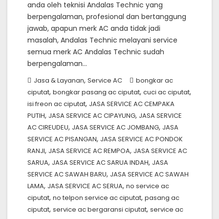
anda oleh teknisi Andalas Technic yang
berpengalaman, profesional dan bertanggung
jawab, apapun merk AC anda tidak jadi
masalah, Andalas Technic melayani service
semua merk AC Andalas Technic sudah
berpengalaman…
,
Jasa & Layanan
Service AC
bongkar ac
,
,
,
ciputat
bongkar pasang ac ciputat
cuci ac ciputat
,
isi freon ac ciputat
JASA SERVICE AC CEMPAKA
,
,
PUTIH
JASA SERVICE AC CIPAYUNG
JASA SERVICE
,
,
AC CIREUDEU
JASA SERVICE AC JOMBANG
JASA
,
SERVICE AC PISANGAN
JASA SERVICE AC PONDOK
,
,
RANJI
JASA SERVICE AC REMPOA
JASA SERVICE AC
,
,
SARUA
JASA SERVICE AC SARUA INDAH
JASA
,
SERVICE AC SAWAH BARU
JASA SERVICE AC SAWAH
,
,
LAMA
JASA SERVICE AC SERUA
no service ac
,
,
ciputat
no telpon service ac ciputat
pasang ac
,
,
ciputat
service ac bergaransi ciputat
service ac