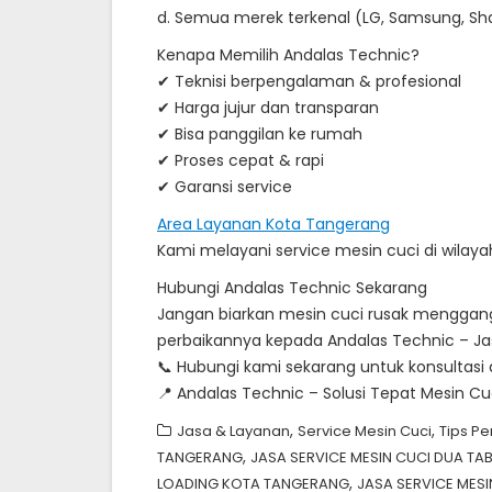
d. Semua merek terkenal (LG, Samsung, Shar
Kenapa Memilih Andalas Technic?
✔ Teknisi berpengalaman & profesional
✔ Harga jujur dan transparan
✔ Bisa panggilan ke rumah
✔ Proses cepat & rapi
✔ Garansi service
Area Layanan Kota Tangerang
Kami melayani service mesin cuci di wila
Hubungi Andalas Technic Sekarang
Jangan biarkan mesin cuci rusak menggan
perbaikannya kepada Andalas Technic – Ja
📞 Hubungi kami sekarang untuk konsultas
📍 Andalas Technic – Solusi Tepat Mesin C
,
,
Jasa & Layanan
Service Mesin Cuci
Tips P
,
TANGERANG
JASA SERVICE MESIN CUCI DUA T
,
LOADING KOTA TANGERANG
JASA SERVICE MES