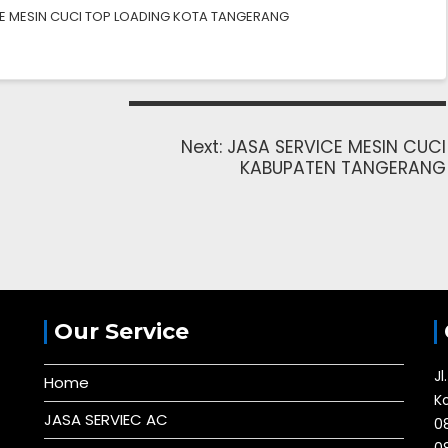
E MESIN CUCI TOP LOADING KOTA TANGERANG
Next
Next:
JASA SERVICE MESIN CUCI
post:
KABUPATEN TANGERANG
Our Service
J
Home
K
JASA SERVIEC AC
0