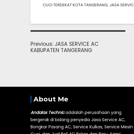
,
CUCI TERDEKAT KOTA TANGERANG
JASA SERVIC
Navigasi
pos
Previous
Previous:
JASA SERVICE AC
post:
KABUPATEN TANGERANG
About Me
Andalas Technic
adalalah perusahaan yang
bergerak di bidang penyedia Jasa Service AC,
Bongkar Pasang AC, Service Kulkas, Service Mesin