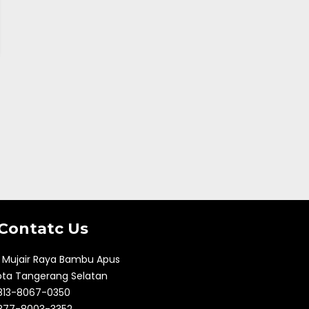
Contatc Us
l. Mujair Raya Bambu Apus
ota Tangerang Selatan
813-8067-0350