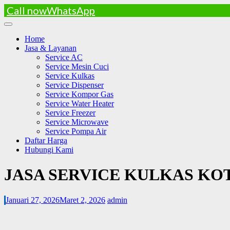
Call now
WhatsApp
Skip
to
Home
content
Jasa & Layanan
Service AC
Service Mesin Cuci
Service Kulkas
Service Dispenser
Service Kompor Gas
Service Water Heater
Service Freezer
Service Microwave
Service Pompa Air
Daftar Harga
Hubungi Kami
JASA SERVICE KULKAS KO
Januari 27, 2026
Maret 2, 2026
admin