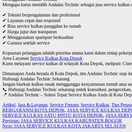
Mengapa harus memilih Andalas Technic sebagai jasa service kulkas
✔ Teknisi berpengalaman dan profesional
✔ Layanan cepat dan responsif
✔ Bisa service kulkas panggilan ke rumah
✔ Harga jujur dan transparan
✔ Menggunakan sparepart berkualitas
✔ Garansi setelah service
Kepuasan pelanggan adalah prioritas utama kami dalam setiap pekerj
Area Layanan
Service Kulkas Kota Depok
Kami melayani service kulkas di wilayah Kota Depok, meliputi: Cine
Dimanapun Anda berada di Kota Depok, tim Andalas Technic siap da
Hubungi Andalas Technic Sekarang
Jangan biarkan kulkas rusak mengganggu kenyamanan rumah atau usa
📞 Hubungi Andalas Technic sekarang untuk konsultasi, pengecekan
📍 Andalas Technic – Solusi Tepat Service Kulkas Anda di Kota De
Artikel
,
Jasa & Layanan
,
Service Freezer
,
Service Kulkas
,
Tips Pera
BERGARANSI KOTA DEPOK
,
JASA SERVICE KULKAS DEP
SERVICE KULKAS SATU PINTU KOTA DEPOK
,
JASA SERV
Navigasi
Previous
Previous:
JASA SERVICE KULKAS KABUPATEN BOGOR
Next
post:
Next:
JASA SERVICE KULKAS KOTA JAKARTA SELATAN
pos
post: