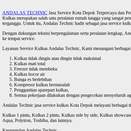
ANDALAS TECHNIC
Jasa Service Kota Depok Terpercaya dan Pro
Kulkas merupakan salah satu peralatan rumah tangga yang sangat pe
terganggu. Untuk itu, Andalas Technic hadir sebagai jasa service kul
Dengan dukungan teknisi berpengalaman serta peralatan lengkap, And
ke tempat service.
Layanan Service Kulkas Andalas Technic, Kami menangani berbagai m
Kulkas tidak dingin atau dingin tidak maksimal
Kulkas mati total
Freezer tidak membeku
Kulkas bocor air
Bunga es berlebihan
Kompresor kulkas bermasalah
Penggantian sparepart kulkas,
Semua pekerjaan dilakukan dengan pengecekan menyeluruh agar
Andalas Technic jasa service kulkas Kota Depok melayani berbagai tip
Kulkas 1 pintu, Kulkas 2 pintu, Kulkas side by side, Kulkas showca
Aqua, Polytron, Toshiba, dan lainnya.
Keunggulan Andalas Technic