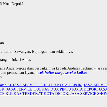
 di Kota Depok?
aan.
re, Limo, Sawangan, Bojongsari dan sekitar nya.
tang ke lokasi Anda.
ha Anda. Percayakan perbaikannya kepada Andalas Technic – jasa se
, dan pemesanan layanan,
cek haftar harga service kulkas
pok
watan AC
JASA SERVICE CHILLER KOTA DEPOK
,
JASA SERVI
OK
,
JASA SERVICE KULKAS DUA PINTU KOTA DEPOK
,
JAS
ICE KULKAS TERDEKAT KOTA DEPOK
,
JASA SERVICE SH